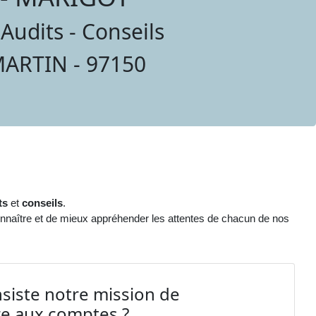
udits - Conseils
ARTIN - 97150
ts
et
conseils
.
naître et de mieux appréhender les attentes de chacun de nos
siste notre mission de
e aux comptes ?