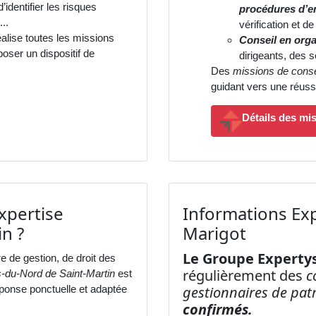
’identifier les risques
procédures d’e
..
vérification et d
alise toutes les missions
Conseil en orga
oser un dispositif de
dirigeants, des s
Des
missions de conse
guidant vers une réussi
Détails des mi
xpertise
Informations Exp
n ?
Marigot
Le Groupe Expertys
 de gestion, de droit des
régulièrement des
c
s-du-Nord de Saint-Martin
est
éponse ponctuelle et adaptée
gestionnaires de pat
confirmés.